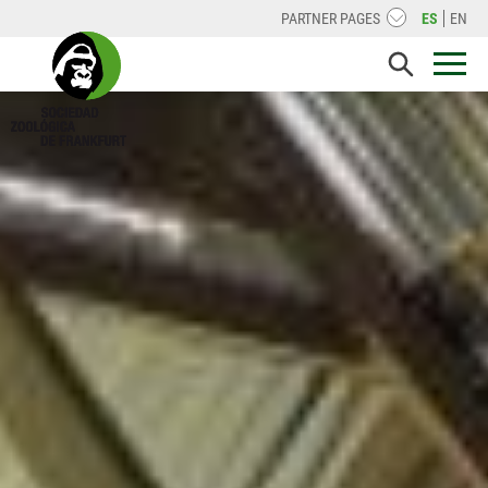
PARTNER PAGES
ES
EN
WILDNISINDEUTSCHLAND.DE
BERNHARDGRZIMEK.DE
FRANKFURTSPRINGSCHOOL.DE
BRUNO-H-SCHUBERT-STIFTUNG.DE
LEGACYLANDSCAPES.ORG