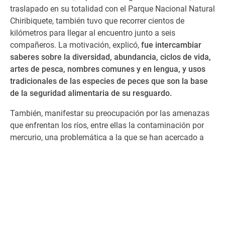
traslapado en su totalidad con el Parque Nacional Natural
Chiribiquete, también tuvo que recorrer cientos de
kilómetros para llegar al encuentro junto a seis
compañeros. La motivación, explicó,
fue intercambiar
saberes sobre la diversidad, abundancia, ciclos de vida,
artes de pesca, nombres comunes y en lengua, y usos
tradicionales de las especies de peces que son la base
de la seguridad alimentaria de su resguardo.
También, manifestar su preocupación por las amenazas
que enfrentan los ríos, entre ellas la contaminación por
mercurio, una problemática a la que se han acercado a
través de la toma de muestras y los resultados de los
análisis de laboratorio del proyecto de monitoreo de
peces. “Creemos que estos esfuerzos apenas están
comenzando. Queremos continuar estas investigaciones
que nos dan información para tomar decisiones en
comunidad. Ahora necesitamos divulgar en el territorio lo
que sabemos, y para eso es muy importante el apoyo