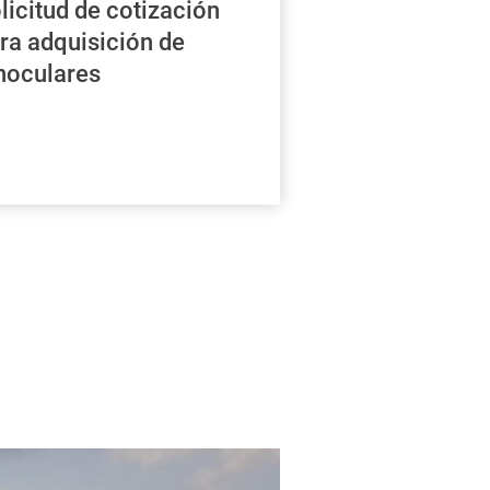
licitud de cotización
ra adquisición de
noculares
/07/2026
licitud de cotización
ra adquisición de
noculares
FZS requiere el suministro de
oculares para el subproyecto
trategias participativas de
servación para el manejo del
urso hidrobiológico en las
unidades ubicadas entre Puerto
ca (Colombia) y Tres Esquinas
rú), en el Río Putumayo”.