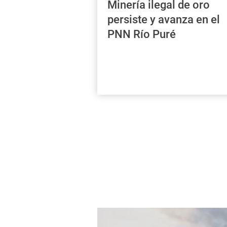
Minería ilegal de oro
persiste y avanza en el
PNN Río Puré
31/07/2026
Minería ilegal de oro
persiste y avanza en el
PNN Río Puré
Un análisis satelital realizado por
Sociedad Zoológica de Frankfurt
muestra que al menos 41 balsas
mineras continúan activas en el r
Puré.