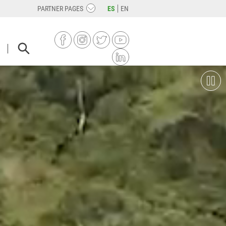
PARTNER PAGES
ES
EN
FACEBOOK
INSTAGRAM
TWITTER
YOUTUBE
LINKEDIN
KFURTSPRINGSCHOOL.DE